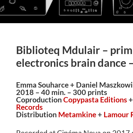
Biblioteq Mdulair – prim
electronics brain dance 
Emma Souharce + Daniel Maszkowi
2018 – 40 min. – 300 prints
Coproduction
Copypasta Editions
Records
Distribution
Metamkine
+
Lamour R
Recorded at Cinéma Nova on 2017 