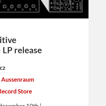
itive
– LP release
cz
+
Aussenraum
ecord Store
december 10th |