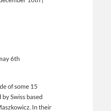
 may 6th
ade of some 15
d by Swiss based
aszkowicz. In their