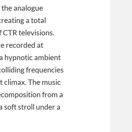
h the analogue
eating a total
 CTR televisions.
nce recorded at
 a hypnotic ambient
olliding frequencies
at climax. The music
decomposition from a
 soft stroll under a